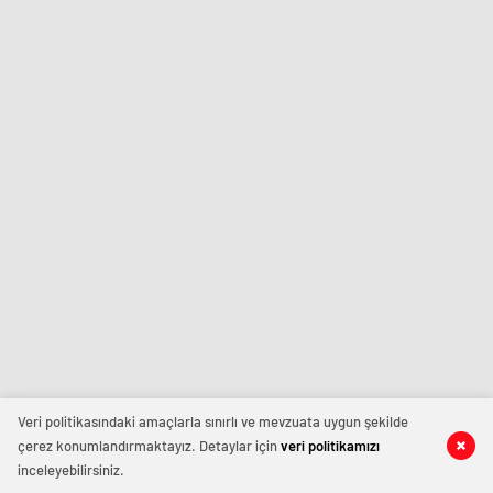
Veri politikasındaki amaçlarla sınırlı ve mevzuata uygun şekilde
çerez konumlandırmaktayız. Detaylar için
veri politikamızı
inceleyebilirsiniz.