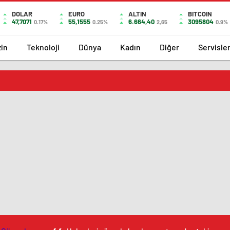
DOLAR
EURO
ALTIN
BITCOIN
47,7071
55,1555
6.664,40
3095804
0.17%
0.25%
2,65
0.9%
in
Teknoloji
Dünya
Kadın
Diğer
Servisle