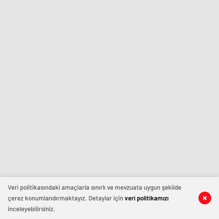
Veri politikasındaki amaçlarla sınırlı ve mevzuata uygun şekilde
çerez konumlandırmaktayız. Detaylar için
veri politikamızı
inceleyebilirsiniz.