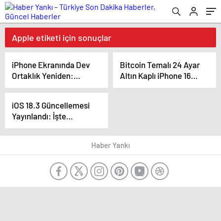
Apple etiketi için sonuçlar
iPhone Ekranında Dev
Bitcoin Temalı 24 Ayar
Ortaklık Yeniden:
Altın Kaplı iPhone 16
Apple ve Samsung
Pro Satışa Çıktı: Fiyatı
Anlaştı! BOE Krizi
Dudak Uçuklatıyor
iOS 18.3 Güncellemesi
Tetikledi
Yayınlandı: İşte
Yenilikler ve Detaylar
Haber Yankı