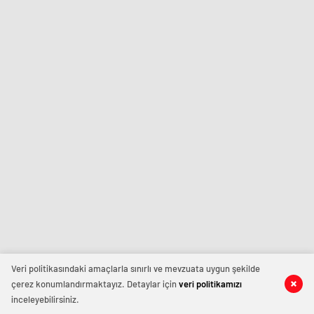
Veri politikasındaki amaçlarla sınırlı ve mevzuata uygun şekilde
çerez konumlandırmaktayız. Detaylar için
veri politikamızı
inceleyebilirsiniz.