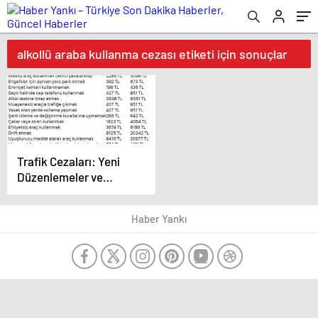
alkollü araba kullanma cezası etiketi için sonuçlar
Trafik Cezaları: Yeni
Düzenlemeler ve
Caydırıcı Önlemler
Haber Yankı